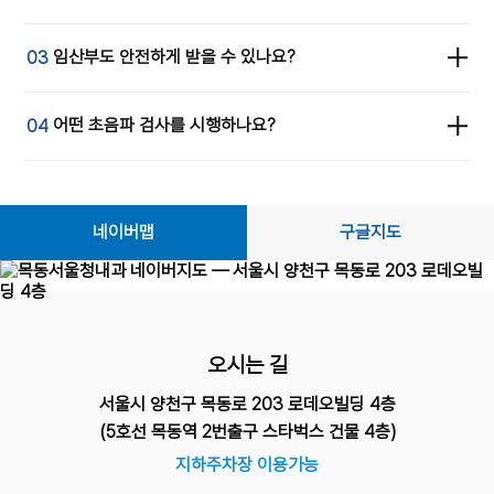
방사선 노출이 전혀 없습니다. CT나 X-ray와 달리 인체에
해가 없어 임산부, 어린이, 만성 질환자분도 안전하게 받을
대한초음파의학회 갑상선·복부·심장 공식 초음파 인증의가
임산부도 안전하게 받을 수 있나요?
03
수 있으며 반복 검사에도 부담이 없습니다.
직접 검사를 시행합니다. 10년 이상의 임상 경험을
바탕으로 의심 병변을 놓치지 않고 정확하게 진단하며,
네, 초음파는 방사선 노출이 없는 비침습 검사이므로
어떤 초음파 검사를 시행하나요?
04
검사 직후 결과에 대해 1:1로 상세히 설명드립니다.
임산부와 어린이도 안전하게 받을 수 있습니다. 단 임신
상태에 따라 일부 검사 자세나 약물 사용에 제한이 있을 수
복부(상·하복부), 갑상선, 경동맥, 심장 초음파 등 주요
있으므로 방문 전 임신 사실을 알려주시면 더욱 안전하게
초음파 검사를 모두 시행하고 있습니다. 각 분야 공식
네이버맵
구글지도
진행해 드립니다.
초음파 인증의가 직접 검사하며, 검사 후 즉시 결과
상담까지 한 자리에서 진행됩니다.
오시는 길
서울시 양천구 목동로 203 로데오빌딩 4층
(5호선 목동역 2번출구 스타벅스 건물 4층)
지하주차장 이용가능