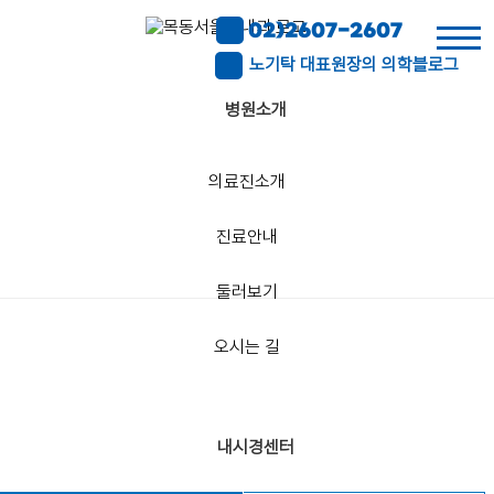
02)2607-2607
노기탁 대표원장의 의학블로그
병원소개
병
원
소
의료진소개
개
초음파센터
진료안내
내
시
둘러보기
경
센
터
오시는 길
초
음
파
내시경센터
센
터