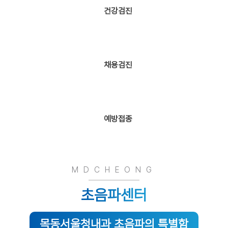
건강검진
02)2607-
2607
채용검진
예방접종
노기탁
대표원장의
MDCHEONG
의학블로그
초음파센터
목동서울청내과 초음파의 특별함