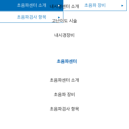
초음파센터 소개
초음파 장비
내시경센터 소개
건
초음파검사 항목
강
고난이도 시술
검
진
내시경장비
채
용
검
초음파센터
진
초음파센터 소개
예
방
접
초음파 장비
종
초음파검사 항목